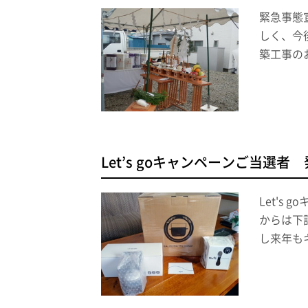
緊急事態
しく、今
築工事の
Let’s goキャンペーンご当選者
Let'
からは下
し来年も