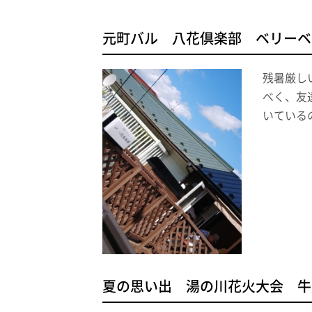
元町バル 八花倶楽部 ベリーベ
残暑厳し
べく、友
いている
夏の思い出 湯の川花火大会 牛角