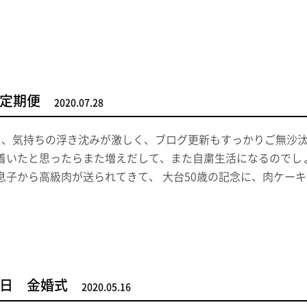
定期便
2020.07.28
月、気持ちの浮き沈みが激しく、ブログ更新もすっかりご無沙汰し
着いたと思ったらまた増えだして、また自粛生活になるのでし
息子から高級肉が送られてきて、 大台50歳の記念に、肉ケー
日 金婚式
2020.05.16