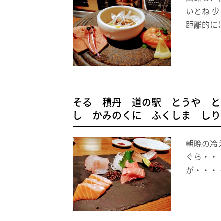
いとね 
距離的に
そる 積丹 道の駅 とうや と
し かみのくに ふくしま しり
朝晩の冷
ぐら・・
が・・・