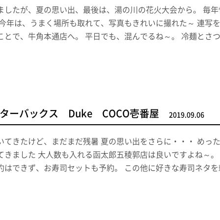
ましたが、夏の思い出、最後は、湯の川の花火大会から。 毎
 今年は、うまく場所も取れて、写真もきれいに撮れた～ 連写
ことで、牛角本通店へ。 平日でも、混んでるね～。 冷麺とさ
ーバックス Duke COCO壱番屋
2019.09.06
いてきたけど、まだまだ残暑 夏の思い出をさらに・・・ めっ
てきました 大人数も入れる函太郎五稜郭店は良いですよね～。
約はできず、お寿司セットも予約。 この他に好きな寿司ネタを