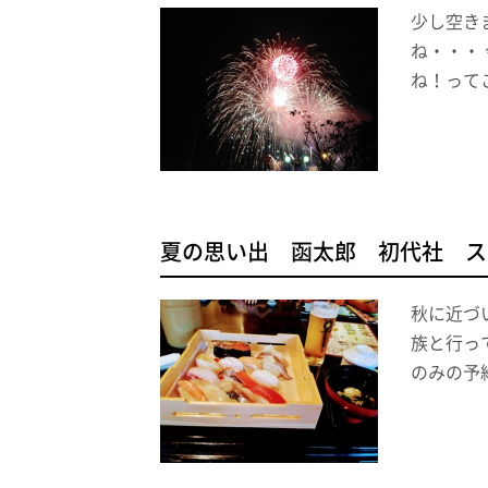
少し空き
ね・・・
ね！って
夏の思い出 函太郎 初代社 スタ
秋に近づ
族と行っ
のみの予