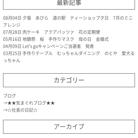
最新記事
08月04日
夕張 あびら 道の駅 ティーショップ夕日 7月のミニ
アレンジ
07月28日
肉ケーキ アクアパッツァ 花の定期便
05月16日
地鎮祭 桜 手作りマスク 母の日 金婚式
04月09日
Let’s goキャンペーンご当選者 発表
03月25日
手作りテーブル むっちゃんダイニング のとや 愛犬る
っちゃん
カテゴリー
ブログ
★★気まぐれブログ★★
☆社長の日記☆
アーカイブ